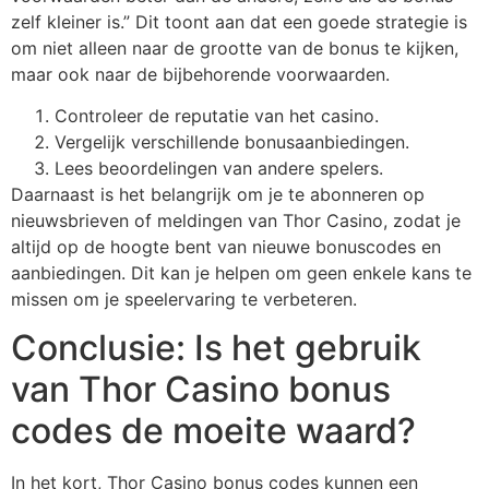
zelf kleiner is.” Dit toont aan dat een goede strategie is
om niet alleen naar de grootte van de bonus te kijken,
maar ook naar de bijbehorende voorwaarden.
Controleer de reputatie van het casino.
Vergelijk verschillende bonusaanbiedingen.
Lees beoordelingen van andere spelers.
Daarnaast is het belangrijk om je te abonneren op
nieuwsbrieven of meldingen van Thor Casino, zodat je
altijd op de hoogte bent van nieuwe bonuscodes en
aanbiedingen. Dit kan je helpen om geen enkele kans te
missen om je speelervaring te verbeteren.
Conclusie: Is het gebruik
van Thor Casino bonus
codes de moeite waard?
In het kort, Thor Casino bonus codes kunnen een