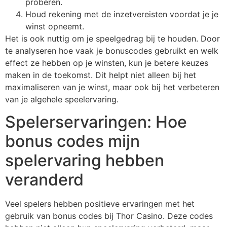
proberen.
Houd rekening met de inzetvereisten voordat je je
winst opneemt.
Het is ook nuttig om je speelgedrag bij te houden. Door
te analyseren hoe vaak je bonuscodes gebruikt en welk
effect ze hebben op je winsten, kun je betere keuzes
maken in de toekomst. Dit helpt niet alleen bij het
maximaliseren van je winst, maar ook bij het verbeteren
van je algehele speelervaring.
Spelerservaringen: Hoe
bonus codes mijn
spelervaring hebben
veranderd
Veel spelers hebben positieve ervaringen met het
gebruik van bonus codes bij Thor Casino. Deze codes