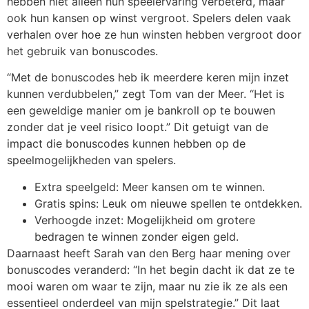
hebben niet alleen hun speelervaring verbeterd, maar
ook hun kansen op winst vergroot. Spelers delen vaak
verhalen over hoe ze hun winsten hebben vergroot door
het gebruik van bonuscodes.
“Met de bonuscodes heb ik meerdere keren mijn inzet
kunnen verdubbelen,” zegt Tom van der Meer. “Het is
een geweldige manier om je bankroll op te bouwen
zonder dat je veel risico loopt.” Dit getuigt van de
impact die bonuscodes kunnen hebben op de
speelmogelijkheden van spelers.
Extra speelgeld: Meer kansen om te winnen.
Gratis spins: Leuk om nieuwe spellen te ontdekken.
Verhoogde inzet: Mogelijkheid om grotere
bedragen te winnen zonder eigen geld.
Daarnaast heeft Sarah van den Berg haar mening over
bonuscodes veranderd: “In het begin dacht ik dat ze te
mooi waren om waar te zijn, maar nu zie ik ze als een
essentieel onderdeel van mijn spelstrategie.” Dit laat