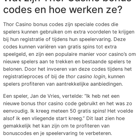
codes en hoe werken ze?
Thor Casino bonus codes zijn speciale codes die
spelers kunnen gebruiken om extra voordelen te krijgen
bij hun registratie of tijdens hun speelervaring. Deze
codes kunnen variëren van gratis spins tot extra
speelgeld, en zijn een populaire manier voor casino’s om
nieuwe spelers aan te trekken en bestaande spelers te
belonen. Door het invoeren van deze codes tijdens het
registratieproces of bij de
thor casino login
, kunnen
spelers profiteren van aantrekkelijke aanbiedingen.
Een speler, Jan de Vries, vertelde: “Ik heb net een
nieuwe bonus thor casino code gebruikt en het was zo
eenvoudig. Ik kreeg meteen 50 gratis spins! Het voelde
alsof ik een vliegende start kreeg.” Dit laat zien hoe
gemakkelijk het kan zijn om te profiteren van
bonuscodes en je speelervaring te verbeteren.