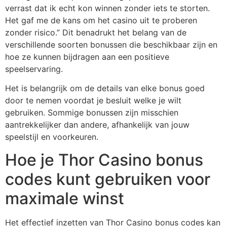
verrast dat ik echt kon winnen zonder iets te storten.
Het gaf me de kans om het casino uit te proberen
zonder risico.” Dit benadrukt het belang van de
verschillende soorten bonussen die beschikbaar zijn en
hoe ze kunnen bijdragen aan een positieve
speelservaring.
Het is belangrijk om de details van elke bonus goed
door te nemen voordat je besluit welke je wilt
gebruiken. Sommige bonussen zijn misschien
aantrekkelijker dan andere, afhankelijk van jouw
speelstijl en voorkeuren.
Hoe je Thor Casino bonus
codes kunt gebruiken voor
maximale winst
Het effectief inzetten van Thor Casino bonus codes kan