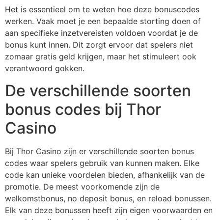
Het is essentieel om te weten hoe deze bonuscodes
werken. Vaak moet je een bepaalde storting doen of
aan specifieke inzetvereisten voldoen voordat je de
bonus kunt innen. Dit zorgt ervoor dat spelers niet
zomaar gratis geld krijgen, maar het stimuleert ook
verantwoord gokken.
De verschillende soorten
bonus codes bij Thor
Casino
Bij Thor Casino zijn er verschillende soorten bonus
codes waar spelers gebruik van kunnen maken. Elke
code kan unieke voordelen bieden, afhankelijk van de
promotie. De meest voorkomende zijn de
welkomstbonus, no deposit bonus, en reload bonussen.
Elk van deze bonussen heeft zijn eigen voorwaarden en