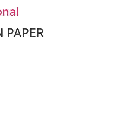
onal
N PAPER